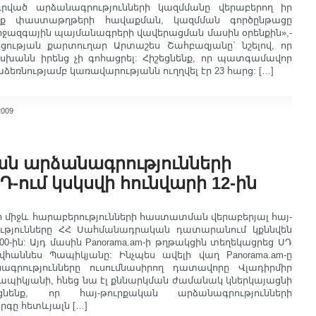
գրված արձանագրությունների կազմմանը վերաբերող իր
ո՞ք փաստաթղթերի հավաքման, կազմման գործընթացը
ազգային պայմանագրերի վավերացման մասին օրենքին»,-
ցության քարտուղար Արտաշես Շահբազյանը` նշելով, որ
անն իրենց չի գոհացրել: Հիշեցնենք, որ պատգամավոր
եռնությամբ կառավարությանն ուղղվել էր 23 հարց: […]
2009
ան արձանագրությունների
Դ-ում կսկսվի հունվարի 12-ին
 միջև հարաբերությունների հաստատման վերաբերյալ հայ-
ւթյունները ՀՀ Սահմանադրական դատարանում կքննվեն
:00-ին: Այդ մասին Panorama.am-ի թղթակցին տեղեկացրեց ՍԴ
վհաննես Պապիկյանը: Ինչպես ավելի վաղ Panorama.am-ը
ագրությունները ուսումնասիրող դատավորը Վլադիրմիր
Պապիկյանի, հնեց նա էլ քննարկման ժամանակ կներկայացնի
նենք, որ հայ-թուրքական արձանագրությունների
գը հետևյալն […]