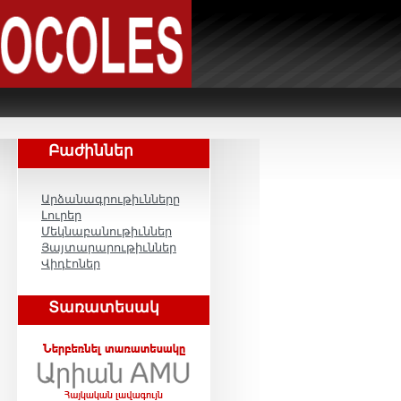
Բաժիններ
Արձանագրութիւնները
Լուրեր
Մեկնաբանութիւններ
Յայտարարութիւններ
Վիդէոներ
Տառատեսակ