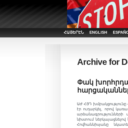
ՀԱՅԵՐԷՆ
ENGLISH
ESPAÑ
Archive for 
Փակ խորհրդա
հարցականնե
ԱԺ ՀՅԴ խմբակցությունը
էր ուղարկել, որով կառ
արձանագրությունների
նիստում ներկայացնելո
Հովհաննիսյանը նկատ