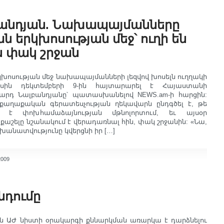
բանդյան. Նախապայմանները
ն երկխոսության մեջ՝ ուղի են
 փակ շրջան
կխոսության մեջ նախապայմանների լեզվով խոսելն ուղղակի
սին դեկտեմբերի 9-ին հայտարարել է Հայաստանի
րդ Նալբանդյանը՝ պատասխանելով NEWS.am-ի հարցին:
աղաքական գերատեսչության ղեկավարն ընդգծել է, թե
ել է փոխհամաձայնության մթնոլորտում, եւ այսօր
շելը նշանակում է վերադառնալ հին, փակ շրջանին: «Նա,
խանատվությունը կվերցնի իր […]
2009
նդումը
ՅԴ-ն ԱԺ նիստի օրակարգի քննարկման առարկա է դարձնելու