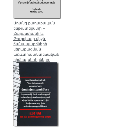
Առանց քաղաքական
ենթատեքստի –
Հայաստանի և
Թուրքիայի միջև
ճանապարհների
վերաբացման
առևտրատնտեսական
հիմնախնդիրները