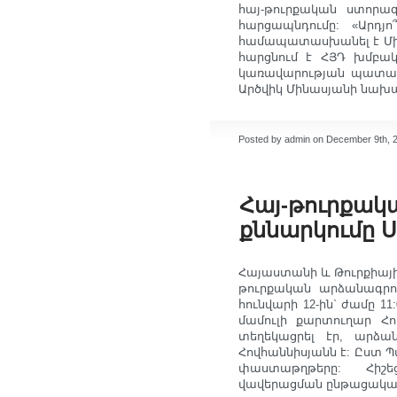
հայ-թուրքական ստորա
հարցապնդումը: «Արդյ
համապատասխանել է Միջ
հարցնում է ՀՅԴ խմբակ
կառավարության պատասխ
Արծվիկ Մինասյանի նախաձ
Posted by admin on December 9th, 
Հայ-թուրքակ
քննարկումը Ս
Հայաստանի և Թուրքիայի
թուրքական արձանագրո
հունվարի 12-ին` ժամը 11
մամուլի քարտուղար Հո
տեղեկացրել էր, արձան
Հովհաննիսյանն է: Ըստ 
փաստաթղթերը: Հիշեց
վավերացման ընթացակար