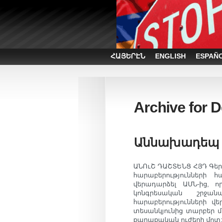
ՀԱՅԵՐԷՆ
ENGLISH
ESPAÑ
Archive for 
Աննախադեպ ք
ԱՆՈւՇ ԴԱՇՏԵՆՑ ՀՅԴ Գեր
հարաբերությունների 
վերադարձել ԱՄՆ-ից, 
կոնգրեսական շրջան
հարաբերությունների վ
տեսանկյունից տարբեր մ
քաղաքական ուժերի մոտ: 