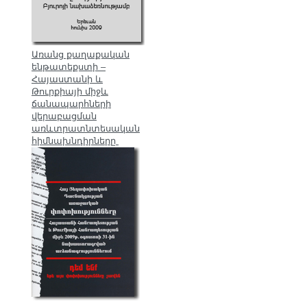
Առանց քաղաքական
ենթատեքստի –
Հայաստանի և
Թուրքիայի միջև
ճանապարհների
վերաբացման
առևտրատնտեսական
հիմնախնդիրները