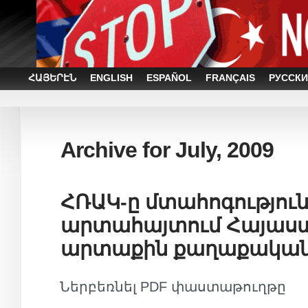
ՀԱՅԵՐԷՆ
ENGLISH
ESPAÑOL
FRANÇAIS
РУССКИ
Archive for July, 2009
ՀՌԱԿ-ը մտահոգություն
արտահայտում Հայաս
արտաքին քաղաքականո
Ներբեռնել PDF փաստաթուղթը