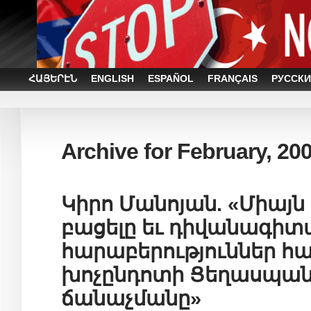
ՀԱՅԵՐԷՆ
ENGLISH
ESPAÑOL
FRANÇAIS
РУССКИ
Archive for February, 20
Կիրո Մանոյան. «Միայ
բացելը եւ դիվանագի
հարաբերություններ հ
խոչընդոտի Ցեղասպան
ճանաչմանը»