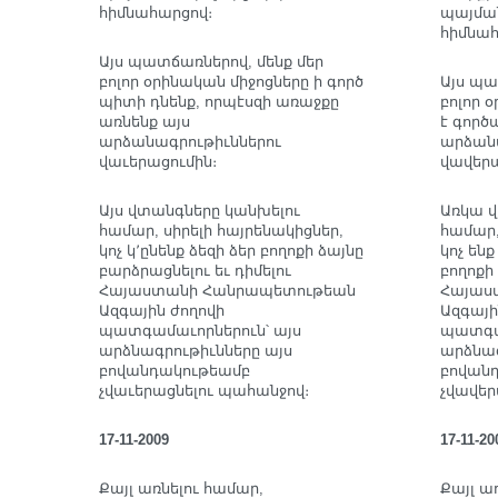
հիմնահարցով։
պայմա
հիմնահ
Այս պատճառներով, մենք մեր
բոլոր օրինական միջոցները ի գործ
Այս պա
պիտի դնենք, որպէսզի առաջքը
բոլոր 
առնենք այս
է գործ
արձանագրութիւններու
արձանա
վաւերացումին։
վավեր
Այս վտանգները կանխելու
Առկա վ
համար, սիրելի հայրենակիցներ,
համար,
կոչ կ՚ընենք ձեզի ձեր բողոքի ձայնը
կոչ են
բարձրացնելու եւ դիմելու
բողոքի 
Հայաստանի Հանրապետութեան
Հայաս
Ազգային ժողովի
Ազգայի
պատգամաւորներուն՝ այս
պատգա
արձնագրութիւնները այս
արձնագ
բովանդակութեամբ
բովան
չվաւերացնելու պահանջով։
չվավեր
17-11-2009
17-11-20
Քայլ առնելու համար,
Քայլ ա