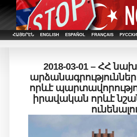
ՀԱՅԵՐԷՆ
ENGLISH
ESPAÑOL
FRANÇAIS
РУССКИ
2018-03-01 – ՀՀ նա
արձանագրություննե
որևէ պարտավորությո
իրավական որևէ նշան
ունենալո