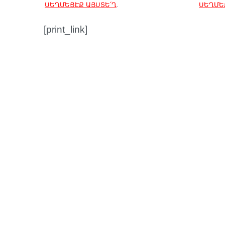
ՍԵՂՄԵՑԷՔ ԱՅՍՏԵ՛Ղ
.
ՍԵՂՄԵ
[print_link]