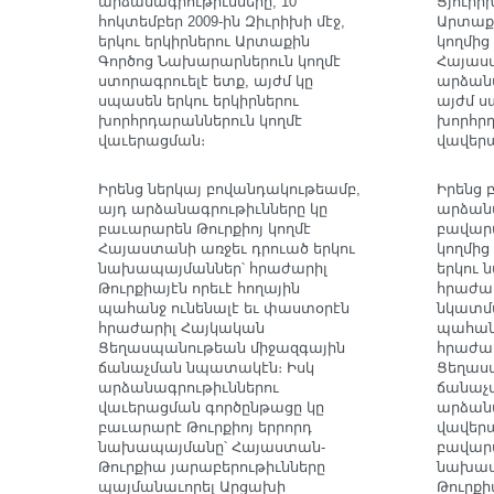
արձանագրութիւնները, 10
Ցյուրիխ
հոկտեմբեր 2009-ին Զիւրիխի մէջ,
Արտաք
երկու երկիրներու Արտաքին
կողմից
Գործոց Նախարարներուն կողմէ
Հայաս
ստորագրուելէ ետք, այժմ կը
արձանա
սպասեն երկու երկիրներու
այժմ ս
խորհրդարաններուն կողմէ
խորհրդ
վաւերացման։
վավեր
Իրենց ներկայ բովանդակութեամբ,
Իրենց 
այդ արձանագրութիւնները կը
արձանա
բաւարարեն Թուրքիոյ կողմէ
բավարա
Հայաստանի առջեւ դրուած երկու
կողմից
նախապայմաններ՝ հրաժարիլ
երկու
Թուրքիայէն որեւէ հողային
հրաժար
պահանջ ունենալէ եւ փաստօրէն
նկատմ
հրաժարիլ Հայկական
պահան
Ցեղասպանութեան միջազգային
հրաժար
ճանաչման նպատակէն։ Իսկ
Ցեղաս
արձանագրութիւններու
ճանաչմ
վաւերացման գործընթացը կը
արձանա
բաւարարէ Թուրքիոյ երրորդ
վավեր
նախապայմանը՝ Հայաստան-
բավարա
Թուրքիա յարաբերութիւնները
նախապ
պայմանաւորել Արցախի
Թուրքի