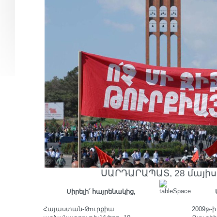
ՍԱՐԴԱՐԱՊԱՏ, 28 մայիսի
Սիրելի՛ հայրենակից,
Հայաստան-Թուրքիա
2009թ-ի