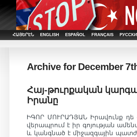
ՀԱՅԵՐԷՆ
ENGLISH
ESPAÑOL
FRANÇAIS
РУССКИ
Archive for December 7t
Հայ-թուրքական կարգա
Իրանը
ԻԳՈՐ ՄՈՒՐԱԴՅԱՆ Իրավունք դե
վերապրում է իր գոյության ամեն
և կանգնած է միջազգային պատ