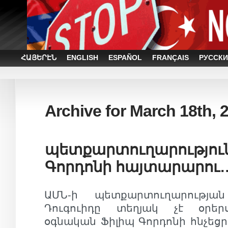
ՀԱՅԵՐԷՆ
ENGLISH
ESPAÑOL
FRANÇAIS
РУССКИ
Archive for March 18th, 
պետքարտուղարություն
Գորդոնի հայտարարու
ԱՄՆ-ի պետքարտուղարությա
Դուգուիդը տեղյակ չէ օրե
օգնական Ֆիլիպ Գորդոնի հնչեց