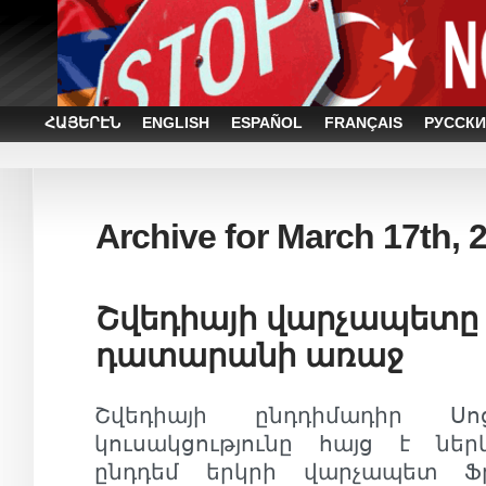
ՀԱՅԵՐԷՆ
ENGLISH
ESPAÑOL
FRANÇAIS
РУССКИ
Archive for March 17th, 
Շվեդիայի վարչապետը
դատարանի առաջ
Շվեդիայի ընդդիմադիր Սոց
կուսակցությունը հայց է նե
ընդդեմ երկրի վարչապետ Ֆր