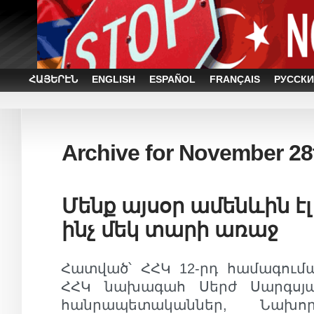
ՀԱՅԵՐԷՆ
ENGLISH
ESPAÑOL
FRANÇAIS
РУССКИ
Archive for November 28
Մենք այսօր ամենևին էլ 
ինչ մեկ տարի առաջ
Հատված՝ ՀՀԿ 12-րդ համագում
ՀՀԿ նախագահ Սերժ Սարգսյանի
հանրապետականներ, Նախո