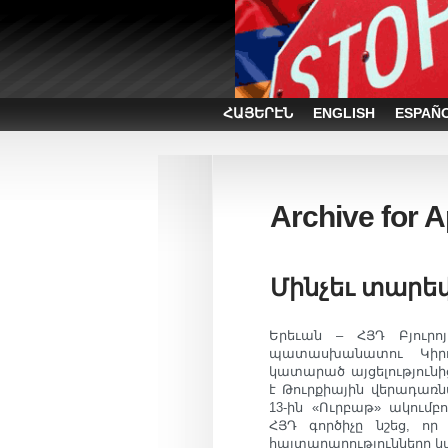
ՀԱՅԵՐԷՆ
ENGLISH
ESPAÑ
Archive for A
Մինչեւ տարե
Երեւան – ՀՅԴ Բյուր
պատասխանատու Կիրո
կատարած այցելություն
է Թուրքիային վերադառն
13-ին «Ուրբաթ» ակումբ
ՀՅԴ գործիչը նշեց, ո
հայտարարությունները կա