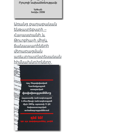
Առանց քաղաքական
ենթատեքստի –
Հայաստանի և
Թուրքիայի միջև
ճանապարհների
վերաբացման
առևտրատնտեսական
հիմնախնդիրները