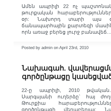
Ամեն ապրիլի 22 ոչ պաշտոնակ
թուրքական հարաբերություննե
օր: Նախորդ տարի այս օ
ճանապարհային քարտեզի մասին
որն առաջ բերեց լուրջ բանավեճ
Posted by admin on April 23rd, 2010
Նախագահ. վավերացմ
գործընթացը կասեցված
22-ը ապրիլի, 2010 թվակա
Սարգսյանի ուղերձը` հայ ժող
Թուրքիա հարաբերությունն
գործընթացի վերաբերյալ: Ն