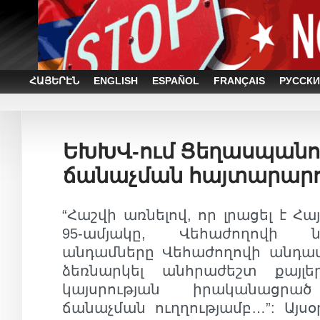
ՀԱՅԵՐԷՆ
ENGLISH
ESPAÑOL
FRANÇAIS
РУССКИ
ԵԽԽՎ-ում Ցեղասպանո
ճանաչման հայտարարո
“Հաշվի առնելով, որ լրացել է Հ
95-ամյակը, Վեհաժողովի ն
անդամները Վեհաժողովի անդամ
ձեռնարկել անհրաժեշտ քայլե
կայսրության իրականացրած
ճանաչման ուղղությամբ…”: Այ