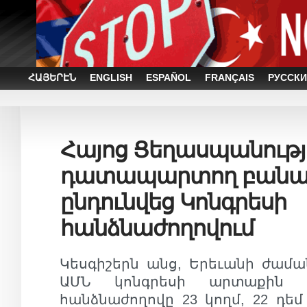
ՀԱՅԵՐԷՆ
ENGLISH
ESPAÑOL
FRANÇAIS
РУССКИ
Հայոց Ցեղասպանությ
դատապարտող բանա
ընդունվեց Կոնգրեսի
հանձնաժողովում
Կեսգիշերն անց, Երեւանի ժաման
ԱՄՆ կոնգրեսի արտաքին հա
հանձնաժողովը 23 կողմ, 22 դեմ 