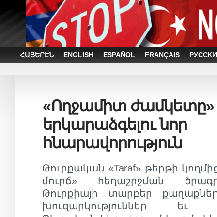
ՀԱՅԵՐԷՆ
ENGLISH
ESPAÑOL
FRANÇAIS
РУССКИ
«Ողջամիտ ժամկետը»
երկարաձգելու նոր
հնարավորություն
Թուրքական «Taraf» թերթի կողմ
մուրճ» հեղաշրջման ծրագր
Թուրքիայի տարբեր քաղաքնե
խուզարկություններ եւ ձեր