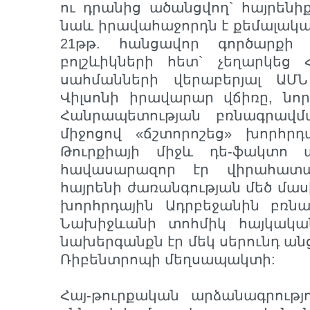
ու դրանից ածանցվող` հայրենիք
նաև իրավահաջորդն է քեմալական
21թթ. հանցավոր գործարքի 
բոլշևիկների հետ` չեղարկեց 
սահմանների վերաբերյալ ԱՄ
Վիլսոնի իրավարար վճիռը, ն
Հանրապետության բռնագրավ
միջոցով «ճշտորոշեց» խորհր
Թուրքիայի միջև դե-ֆակտո 
հավասարազոր էր վիրահատ
հայրենի ժառանգության մեծ մաս
խորհրդային Ադրբեջանին բռն
Նախիջևանի տոհմիկ հայկակա
նախերգանքն էր մեկ սերունդ ան
Ռիբենտրոպի մեղսապակտի:
Հայ-թուրքական արձանագրությո