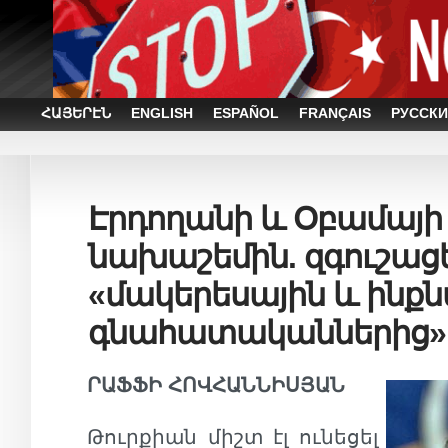
ՀԱՅԵՐԷՆ
ENGLISH
ESPAÑOL
FRANÇAIS
РУССКИ
Էրդողանի և Օբամայ
նախաշեմին. զգուշաց
«մակերեսային և ինք
գնահատականներից»
ՐԱՖՖԻ ՀՈՎՀԱՆՆԻՍՅԱՆ
Թուրքիան միշտ էլ ունեցել